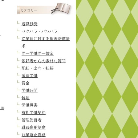
の
投
カテゴリー
稿
退職勧奨
セクハラ・パワハラ
の
従業員に対する損害賠償請
求
同一労働同一賃金
依頼者からの素朴な質問
配転・出向・転籍
派遣労働
賃金
労働時間
解雇
労働災害
 勇
.
有期労働契約
管理監督者
継続雇用制度
競業避止義務