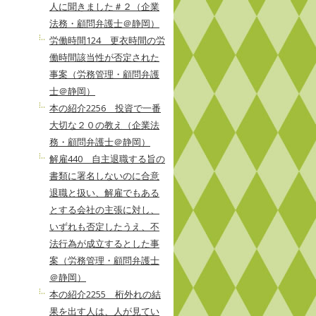
人に聞きました＃２（企業
法務・顧問弁護士＠静岡）
労働時間124 更衣時間の労
働時間該当性が否定された
事案（労務管理・顧問弁護
士＠静岡）
本の紹介2256 投資で一番
大切な２０の教え（企業法
務・顧問弁護士＠静岡）
解雇440 自主退職する旨の
書類に署名しないのに合意
退職と扱い、解雇でもある
とする会社の主張に対し、
いずれも否定したうえ、不
法行為が成立するとした事
案（労務管理・顧問弁護士
＠静岡）
本の紹介2255 桁外れの結
果を出す人は、人が見てい