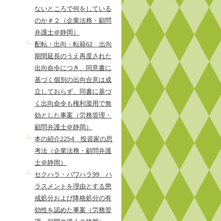
ないところで何をしている
のか＃２（企業法務・顧問
弁護士＠静岡）
配転・出向・転籍62 出向
期間延長のうえ再度された
出向命令につき、同意書に
基づく個別の出向合意は成
立しておらず、同書に基づ
く出向命令も権利濫用で無
効とした事案（労務管理・
顧問弁護士＠静岡）
本の紹介2254 投資家の思
考法（企業法務・顧問弁護
士＠静岡）
セクハラ・パワハラ99 ハ
ラスメントを理由とする懲
戒処分および降格処分の有
効性を認めた事案（労務管