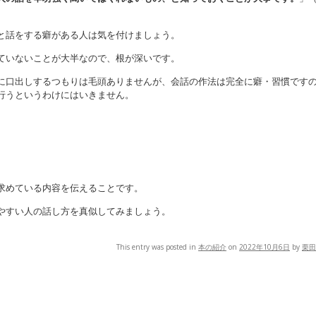
と話をする癖がある人は気を付けましょう。
ていないことが大半なので、根が深いです。
に口出しするつもりは毛頭ありませんが、会話の作法は完全に癖・習慣です
行うというわけにはいきません。
求めている内容を伝えることです。
やすい人の話し方を真似してみましょう。
This entry was posted in
本の紹介
on
2022年10月6日
by
栗田