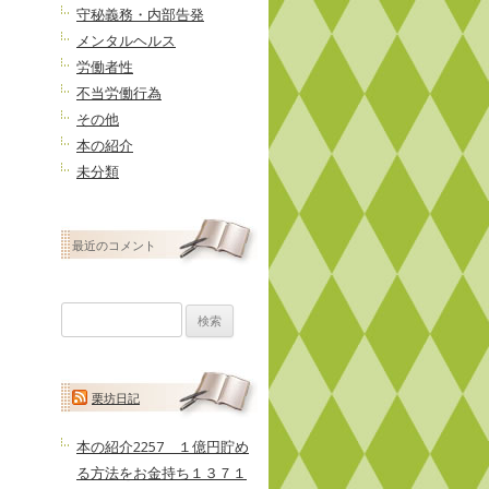
守秘義務・内部告発
メンタルヘルス
労働者性
不当労働行為
その他
本の紹介
未分類
最近のコメント
検
索:
栗坊日記
本の紹介2257 １億円貯め
る方法をお金持ち１３７１