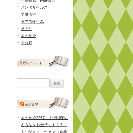
守秘義務・内部告発
メンタルヘルス
労働者性
不当労働行為
その他
本の紹介
未分類
最近のコメント
検
索:
栗坊日記
本の紹介2257 １億円貯め
る方法をお金持ち１３７１
人に聞きました＃２（企業