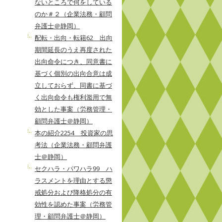
ないところで何をしている
のか＃２（企業法務・顧問
弁護士＠静岡）
配転・出向・転籍62 出向
期間延長のうえ再度された
出向命令につき、同意書に
基づく個別の出向合意は成
立しておらず、同書に基づ
く出向命令も権利濫用で無
効とした事案（労務管理・
顧問弁護士＠静岡）
本の紹介2254 投資家の思
考法（企業法務・顧問弁護
士＠静岡）
セクハラ・パワハラ99 ハ
ラスメントを理由とする懲
戒処分および降格処分の有
効性を認めた事案（労務管
理・顧問弁護士＠静岡）