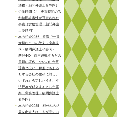
法務・顧問弁護士＠静岡）
労働時間124 更衣時間の労
働時間該当性が否定された
事案（労務管理・顧問弁護
士＠静岡）
本の紹介2256 投資で一番
大切な２０の教え（企業法
務・顧問弁護士＠静岡）
解雇440 自主退職する旨の
書類に署名しないのに合意
退職と扱い、解雇でもある
とする会社の主張に対し、
いずれも否定したうえ、不
法行為が成立するとした事
案（労務管理・顧問弁護士
＠静岡）
本の紹介2255 桁外れの結
果を出す人は、人が見てい