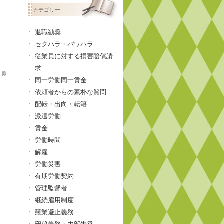
投
カテゴリー
稿
退職勧奨
セクハラ・パワハラ
従業員に対する損害賠償請
求
 勇
.
同一労働同一賃金
依頼者からの素朴な質問
配転・出向・転籍
派遣労働
賃金
労働時間
解雇
労働災害
有期労働契約
管理監督者
継続雇用制度
競業避止義務