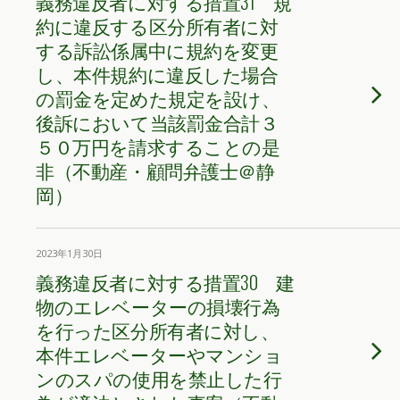
義務違反者に対する措置31 規
約に違反する区分所有者に対
する訴訟係属中に規約を変更
し、本件規約に違反した場合
の罰金を定めた規定を設け、
後訴において当該罰金合計３
５０万円を請求することの是
非（不動産・顧問弁護士＠静
岡）
2023年1月30日
義務違反者に対する措置30 建
物のエレベーターの損壊行為
を行った区分所有者に対し、
本件エレベーターやマンショ
ンのスパの使用を禁止した行