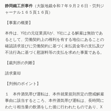
静岡鐵工所事件
（大阪地裁令和７年９月２６日・労判ジ
ャーナル１６５頁１６頁）
【事案の概要】
本件は、Y社の元従業員Xが、Y社による解雇は無効であ
るとして、労働契約上の権利を有する地位にあることの
確認請求並びに労働契約に基づく未払賃金等の支払及び
不法行為に基づく慰謝料等の支払を求めた事案である。
【裁判所の判断】
請求棄却
【判例のポイント】
１ 本件酒気帯び運転は、本件就業規則所定の懲戒解雇
事由に該当するところ、本件酒気帯び運転は、長時間に
わたり相当量の飲酒をした後に行われたものであり、X