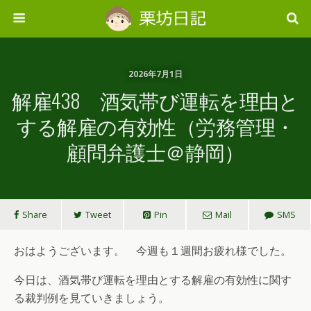
2026年7月1日
解雇438 酒気帯び運転を理由と
する解雇の有効性（労務管理・
顧問弁護士＠静岡）
Share
Tweet
Pin
Mail
SMS
おはようございます。 今週も１週間お疲れ様でした。
今日は、酒気帯び運転を理由とする解雇の有効性に関す
る裁判例を見ていきましょう。