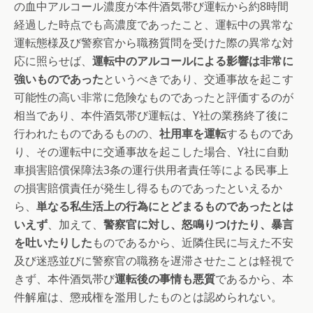
の血中アルコール濃度が本件酒気帯び運転から約8時間
経過した時点でも高濃度であったこと、運転中の異常な
運転態様及び警察官から職務質問を受けた際の異常な対
応に照らせば、
運転中のアルコールによる影響は非常に
強いものであった
というべきであり、交通事故を起こす
可能性の高い非常に危険なものであったと評価するのが
相当であり、本件酒気帯び運転は、Y社の業務終了後に
行われたものであるものの、
社用車を運転
するものであ
り、その運転中に交通事故を起こした場合、Y社に自動
車損害賠償保障法3条の運行供用者責任等による民事上
の損害賠償責任が発生し得るものであったといえるか
ら、
単なる私生活上の行為にとどまるものであったとは
いえず
、加えて、
警察官に対し、怒鳴りつけたり、暴言
を吐いたりした
ものであるから、近隣住民に与えた不安
及び迷惑並びに警察官の職務を遅滞させたことは軽視で
きず、本件酒気帯び
運転後の事情も悪質
であるから、本
件解雇は、懲戒権を濫用したものとは認められない。