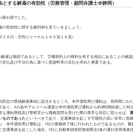
理由とする解雇の有効性（労務管理・顧問弁護士＠静岡）
お疲れ様でした。
雇の有効性に関する裁判例を見ていきましょう。
月２６日・労判ジャーナル１６５頁１６頁）
よる解雇は無効であるとして、労働契約上の権利を有する地位にあることの確認
の支払及び不法行為に基づく慰謝料等の支払を求めた事案である。
則所定の懲戒解雇事由に該当するところ、本件酒気帯び運転は、長時間にわ
であり、Xの血中アルコール濃度が本件酒気帯び運転から約8時間経過した時
常な運転態様及び警察官から職務質問を受けた際の異常な対応に照らせば、
いものであった
というべきであり、交通事故を起こす可能性の高い非常に危
り、本件酒気帯び運転は、Y社の業務終了後に行われたものであるものの、
社
に交通事故を起こした場合、Y社に自動車損害賠償保障法3条の運行供用者責