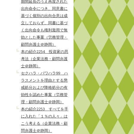
期間延長のうえ再度された
出向命令につき、同意書に
基づく個別の出向合意は成
立しておらず、同書に基づ
く出向命令も権利濫用で無
効とした事案（労務管理・
顧問弁護士＠静岡）
本の紹介2254 投資家の思
考法（企業法務・顧問弁護
士＠静岡）
セクハラ・パワハラ99 ハ
ラスメントを理由とする懲
戒処分および降格処分の有
効性を認めた事案（労務管
理・顧問弁護士＠静岡）
本の紹介2253 すべてを手
に入れた「１％の人々」は
こう考える（企業法務・顧
問弁護士＠静岡）