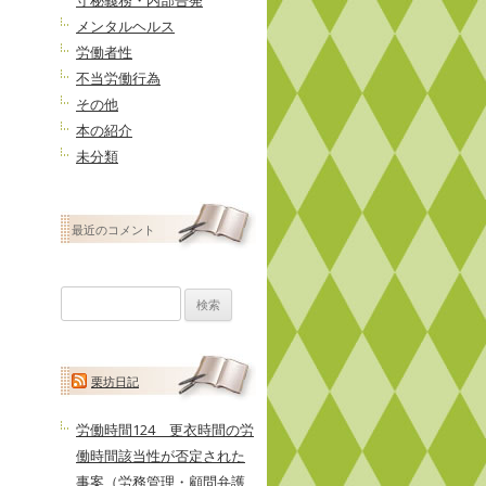
守秘義務・内部告発
メンタルヘルス
労働者性
不当労働行為
その他
本の紹介
未分類
最近のコメント
検
索:
栗坊日記
労働時間124 更衣時間の労
働時間該当性が否定された
事案（労務管理・顧問弁護