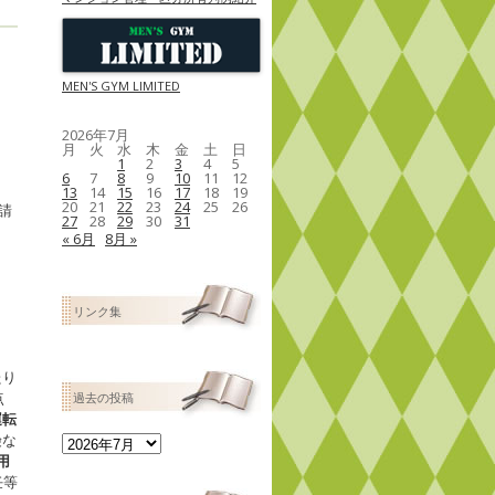
MEN'S GYM LIMITED
2026年7月
月
火
水
木
金
土
日
1
2
3
4
5
6
7
8
9
10
11
12
13
14
15
16
17
18
19
20
21
22
23
24
25
26
請
27
28
29
30
31
« 6月
8月 »
リンク集
たり
点
過去の投稿
運転
険な
過
用
去
任等
の