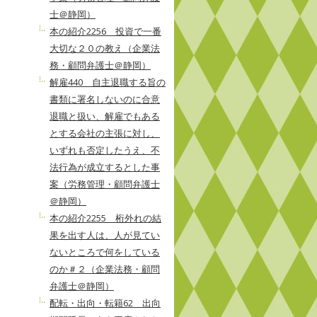
士＠静岡）
本の紹介2256 投資で一番
大切な２０の教え（企業法
務・顧問弁護士＠静岡）
解雇440 自主退職する旨の
書類に署名しないのに合意
退職と扱い、解雇でもある
とする会社の主張に対し、
いずれも否定したうえ、不
法行為が成立するとした事
案（労務管理・顧問弁護士
＠静岡）
本の紹介2255 桁外れの結
果を出す人は、人が見てい
ないところで何をしている
のか＃２（企業法務・顧問
弁護士＠静岡）
配転・出向・転籍62 出向