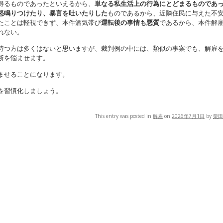
得るものであったといえるから、
単なる私生活上の行為にとどまるものであ
怒鳴りつけたり、暴言を吐いたりした
ものであるから、近隣住民に与えた不
たことは軽視できず、本件酒気帯び
運転後の事情も悪質
であるから、本件解
れない。
持つ方は多くはないと思いますが、裁判例の中には、類似の事案でも、解雇
断を悩ませます。
ませることになります。
を習慣化しましょう。
This entry was posted in
解雇
on
2026年7月1日
by
栗田