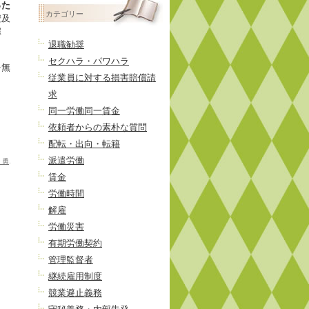
った
投
カテゴリー
安及
稿
雇
退職勧奨
セクハラ・パワハラ
を無
従業員に対する損害賠償請
求
同一労働同一賃金
依頼者からの素朴な質問
配転・出向・転籍
派遣労働
 勇
.
賃金
労働時間
解雇
労働災害
有期労働契約
管理監督者
継続雇用制度
競業避止義務