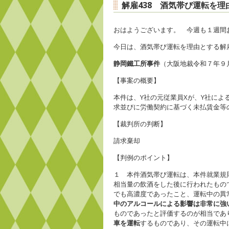
解雇438 酒気帯び運転を
おはようございます。 今週も１週間
今日は、酒気帯び運転を理由とする解
静岡鐵工所事件
（大阪地裁令和７年９
【事案の概要】
本件は、Y社の元従業員Xが、Y社に
求並びに労働契約に基づく未払賃金等
【裁判所の判断】
請求棄却
【判例のポイント】
１ 本件酒気帯び運転は、本件就業規
相当量の飲酒をした後に行われたもの
でも高濃度であったこと、運転中の異
中のアルコールによる影響は非常に強
ものであったと評価するのが相当であ
車を運転
するものであり、その運転中