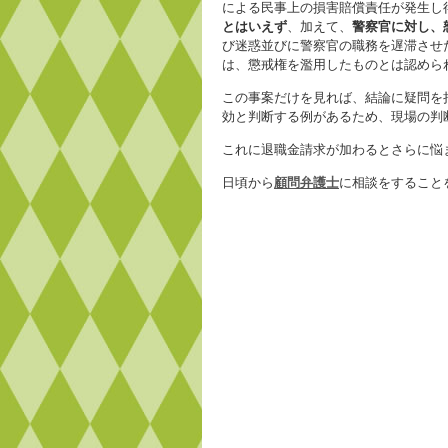
による民事上の損害賠償責任が発生し
とはいえず
、加えて、
警察官に対し、
び迷惑並びに警察官の職務を遅滞させ
は、懲戒権を濫用したものとは認めら
この事案だけを見れば、結論に疑問を
効と判断する例があるため、現場の判
これに退職金請求が加わるとさらに悩
日頃から
顧問弁護士
に相談をすること