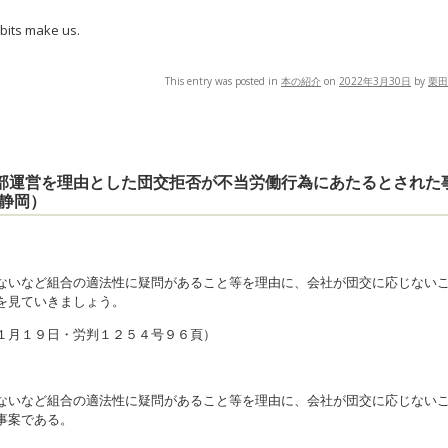
bits make us.
This entry was posted in
本の紹介
on
2022年3月30日
by
栗田
内部運営を理由とした団交拒否が不当労働行為にあたるとされた
静岡）
ないなど組合の適法性に疑問があること等を理由に、会社が団交に応じない
を見ていきましょう。
１月１９日・労判１２５４号９６頁）
ないなど組合の適法性に疑問があること等を理由に、会社が団交に応じない
事案である。