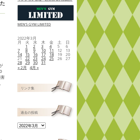
れた
MEN'S GYM LIMITED
2022年3月
月
火
水
木
金
土
日
1
2
3
4
5
6
7
8
9
10
11
12
13
14
15
16
17
18
19
20
21
22
23
24
25
26
27
28
29
30
31
が
« 2月
4月 »
０
損害
、
リンク集
過去の投稿
過
去
の