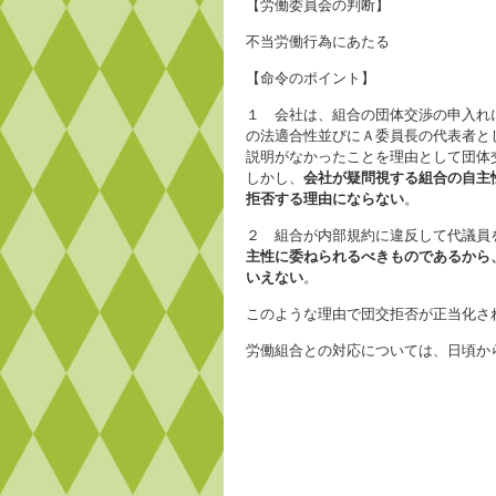
【労働委員会の判断】
不当労働行為にあたる
【命令のポイント】
１ 会社は、組合の団体交渉の申入れ
の法適合性並びにＡ委員長の代表者と
説明がなかったことを理由として団体
しかし、
会社が疑問視する組合の自主
拒否する理由にならない
。
２ 組合が内部規約に違反して代議員
主性に委ねられるべきものであるから
いえない
。
このような理由で団交拒否が正当化さ
労働組合との対応については、日頃か