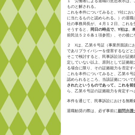
１ 労働者による退職の意思表示は、
ものと解される。
これを本件についてみると、Y社にお
に当たるものと認められる。）の退職
社の事務局長が、４月１２日、これを
そうすると、
同日の時点で、Y社は、
前民法５２６条１項参照）、その後に
２ Xは、乙第６号証（事業所面談に
でありプライバシーを侵害するなどと
そこで検討すると、民事訴訟法が証拠
定していない以上、原則として証拠能
る場合に限り、その証拠能力を否定す
これを本件についてみると、乙第６号
認められるところ、当該証拠について
されたというものであって、これを前
ら、乙第６号証の証拠能力を肯定すべ
本件を通じて、民事訴訟における無断
退職勧奨の際は、必ず事前に
顧問弁護