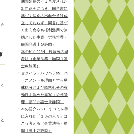
期間延長のうえ再度された
出向命令につき、同意書に
基づく個別の出向合意は成
立しておらず、同書に基づ
 勇
.
く出向命令も権利濫用で無
効とした事案（労務管理・
顧問弁護士＠静岡）
本の紹介2254 投資家の思
事
考法（企業法務・顧問弁護
士＠静岡）
セクハラ・パワハラ99 ハ
ラスメントを理由とする懲
こと
戒処分および降格処分の有
効性を認めた事案（労務管
理・顧問弁護士＠静岡）
本の紹介2253 すべてを手
に入れた「１％の人々」は
こと
こう考える（企業法務・顧
問弁護士＠静岡）