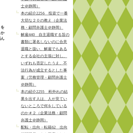
士＠静岡）
本の紹介2256 投資で一番
大切な２０の教え（企業法
クを
務・顧問弁護士＠静岡）
るか
解雇440 自主退職する旨の
悩ん
書類に署名しないのに合意
退職と扱い、解雇でもある
とする会社の主張に対し、
いずれも否定したうえ、不
法行為が成立するとした事
案（労務管理・顧問弁護士
＠静岡）
本の紹介2255 桁外れの結
果を出す人は、人が見てい
ないところで何をしている
のか＃２（企業法務・顧問
弁護士＠静岡）
配転・出向・転籍62 出向