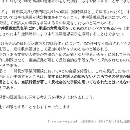
これに対し使用者が承諾の意思表示をした後は、もはや撤回することができ
いては、幹部職員及び専門職員以外の職員（臨時職員として採用されたXもこ
については事務局長が決定権限を有するところ、本件退職意思表示について、
受理して控訴人の退職を承認する旨の決定をしたものと認められる。
本件退職意思表示に対し承諾の意思表示をしたものというべきである
から（改
なされた本件撤回通知により本件退職意思表示を撤回することはできない。
おける会話の録音反訳書面及び録音体）について、Xの許可なく録音されたも
主張し、違法収集証拠として証拠の排除を求めるものと解される。
能力（ある文書や人物等が判決のための証拠となり得るか否か）に関して何
力に制限はなく、当該証拠が著しく反社会的な手段を用いて採集されたもの
べきである。
証は、Ｅ所長が事業所面談においてXとの会話を録音し、これを反訳したもの
控訴人が主張するところは、
要するに控訴人の知らないところでその発言が
提としても、当該録音が著しく反社会的な手段を用いてなされたとはいえな
きである。
録音の証拠能力に関する考え方を押さえておきましょう。
士
に相談をすることをおすすめいたします。
This entry was posted in
退職勧奨
on
2022年3月31日
by
栗田