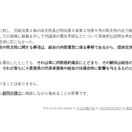
に対し、労組法第２条の自主性及び同法第５条第２項第５号の民主性の点で
しての資格に疑義を示して代議員の選出手続などについて具体的な説明を求
交渉に応じなかった。
性や民主性に関する事項は、組合の内部運営に係る事柄であるから、団体交
を選出したとしても、
それは単に内部規約違反にとどまり、その解決は組合
、それが直ちにＡ委員長の代表者資格や組合の法適合性に影響を与えるもの
れることはありません。
ら
顧問弁護士
に相談しながら進めることが肝要です。
This entry was posted in
不当労働行為
on
2022年3月29日
by
栗田