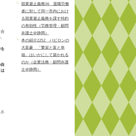
競業避止義務36 退職労働
者に対して同一市内におけ
る競業避止義務を課す特約
の有効性（労務管理・顧問
組合
弁護士＠静岡）
め、
本の紹介2252 バビロンの
大富豪 「繁栄と富と幸
渉を
福」はいかにして築かれる
のか（企業法務・顧問弁護
の自
士＠静岡）
とは
 勇
.