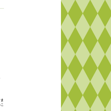
す
けま
いこ