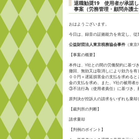
退職勧奨19 使用者が承諾
事案（労務管理・顧問弁護士
おはようございます。
今日は、録音の証拠能力を肯定し、従
公益財団法人東京税務協会事件
（東京
【事案の概要】
本件は、Y社との間の労働契約に基づ
撤回、無効又は取消しにより効力を有
００円＋遅延損害金の支払を求めると
金の支払を求め、また、Y社の被用者
③不法行為（使用者責任）に基づき、
原判決が控訴人の請求をいずれも棄却
【裁判所の判断】
請求棄却
【判例のポイント】