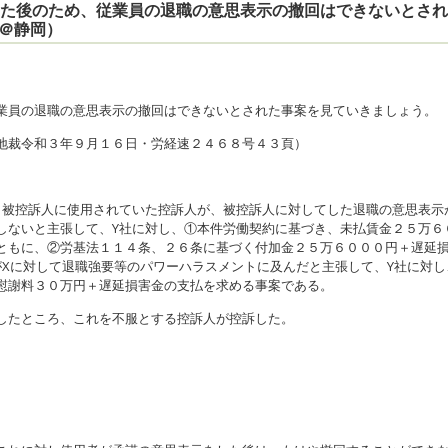
した後のため、従業員の退職の意思表示の撤回はできないとさ
＠静岡）
業員の退職の意思表示の撤回はできないとされた事案を見ていきましょう。
地裁令和３年９月１６日・労経速２４６８号４３頁）
き被控訴人に使用されていた控訴人が、被控訴人に対してした退職の意思表示
しないと主張して、Y社に対し、①本件労働契約に基づき、未払賃金２５万６
ともに、②労基法１１４条、２６条に基づく付加金２５万６０００円＋遅延
がXに対して退職強要等のパワーハラスメントに及んだと主張して、Y社に対し
慰謝料３０万円＋遅延損害金の支払を求める事案である。
したところ、これを不服とする控訴人が控訴した。