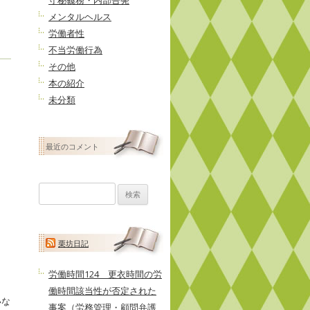
守秘義務・内部告発
メンタルヘルス
労働者性
不当労働行為
その他
本の紹介
未分類
最近のコメント
検
索:
栗坊日記
労働時間124 更衣時間の労
働時間該当性が否定された
いな
事案（労務管理・顧問弁護