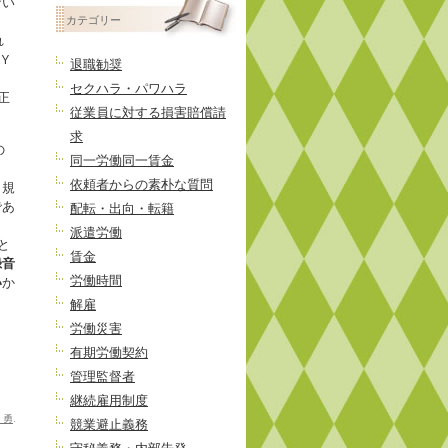
ない
投
カテゴリー
稿
れ
Y
退職勧奨
セクハラ・パワハラ
正
従業員に対する損害賠償請
求
の
同一労働同一賃金
依頼者からの素朴な質問
ら規
であ
配転・出向・転籍
派遣労働
と
賃金
録音
労働時間
い
か
解雇
労働災害
有期労働契約
管理監督者
継続雇用制度
 勇
.
競業避止義務