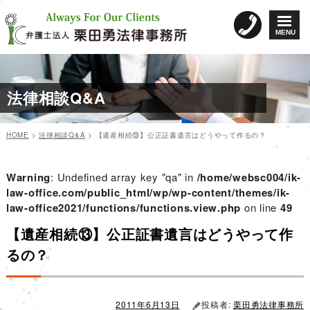
コ
ン
MENU
テ
ン
ツ
へ
法律相談Q&A
ス
キ
ッ
HOME
>
法律相談Q&A
>
【遺産相続⑬】公正証書遺言はどうやって作るの？
プ
カ
投
投
テ
稿
稿
ゴ
日:
Warning
: Undefined array key "qa" in
/home/websc004/ik-
リ
ナ
law-office.com/public_html/wp/wp-content/themes/ik-
ー
law-office2021/functions/functions.view.php
ビ
on line
49
ゲ
【遺産相続⑬】公正証書遺言はどうやって作
ー
るの？
シ
ョ
ン
2011年6月13日
投稿者:
栗田勇法律事務所