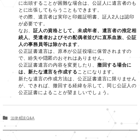
に出頭することが困難な場合は、公証人に遺言者のも
とに出張してもらうこともできます。
その際、遺言者は実印と印鑑証明書、証人2人は認印
が必要です。
なお、
証人の資格として、未成年者、遺言者の推定相
続人、受遺者およびその配偶者並びに直系血族、公証
人の事務員等は除かれます
。
公正証書遺言は、原本が公証役場に保管されますの
で、紛失や隠匿のおそれはありません。
公正証書遺言の内容を変更したり、
撤回する場合に
は、新たな遺言を作成する
ことになります。
新たな遺言の作成方法は、公正証書遺言に限りません
が、できれば、撤回する経緯を示して、同じ公証人の
公正証書によることが望ましいでしょう。
法律相談Q&A