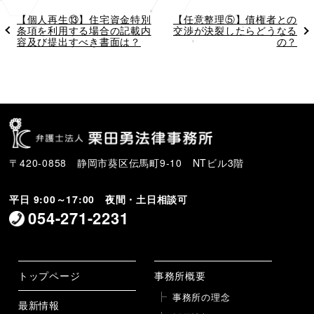
過
【個人再生⑬】住宅資金特別
次
【任意整理⑤】債権者との
去
条項を利用する場合の記載内
の
交渉が決裂したらどうなる
の
容及び提出すべき書面は？
投
の？
投
稿
稿
〒420-0858 静岡市葵区伝馬町9-10 NTビル3階
平日 9:00～17:00 夜間・土日相談可
054-271-2231
トップページ
事務所概要
事務所の理念
最新情報