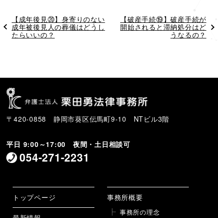
過
【成年後見⑳】身寄りのない
次
【破産手続⑲】破産手続が
去
成年被後見人の葬儀はどうし
の
開始されると滞納処分はど
の
たらいいの？
投
うなるの？
投
稿
稿
〒420-0858 静岡市葵区伝馬町9-10 NTビル3階
平日 9:00～17:00 夜間・土日相談可
054-271-2231
トップページ
事務所概要
事務所の理念
最新情報