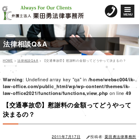
コ
ン
MENU
テ
ン
ツ
へ
法律相談Q&A
ス
キ
ッ
HOME
>
法律相談Q&A
>
【交通事故⑰】慰謝料の金額ってどうやって決まるの？
プ
カ
投
投
テ
稿
稿
ゴ
日:
Warning
: Undefined array key "qa" in
/home/websc004/ik-
リ
ナ
law-office.com/public_html/wp/wp-content/themes/ik-
ー
law-office2021/functions/functions.view.php
ビ
on line
49
ゲ
【交通事故⑰】慰謝料の金額ってどうやって
ー
決まるの？
シ
ョ
ン
2011年7月17日
投稿者:
栗田勇法律事務所