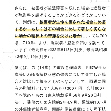
さらに、被害者が後遺障害を残した場合に近親者
が慰謝料を請求することができるかどうかについ
て、判例は、
被害者が生命を害された場合に比肩
するか、もしくは右の場合に比して著しく劣らな
い場合の精神上の苦痛を受けた場合
に、､民法709
条、710条により、近親者の慰謝料請求を認めて
います（最高裁昭和33年8月5日判決、最高裁昭和
43年9月19日判決）。
例えば、男（14歳）の重度意識障害、四肢完全麻
痺等いわゆる植物状態の傷害について死亡した場
合と対比して勝るとも劣らないとして、両親に固
有の慰謝料として1人あたり300万円、合計600万
円を認めたもの（東京地裁昭和58年9月26日判
決）、受傷のため入院約2年4か月、通院約10か月
の外傷性脊髄麻痺、頭部外傷後遺症により両下肢