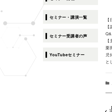
ゲ
ー
シ
セミナー・講演一覧
【
ョ
【
ン
Q
セミナー受講者の声
【
栗
児
YouTubeセミナー
と