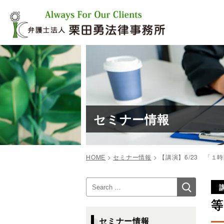
コ
ン
テ
ン
ツ
へ
ス
キ
ッ
プ
セミナー情報
HOME
>
セミナー情報
>
【講演】6/23 「
投
検
検
稿
索
索:
ナ
等
ビ
セミナー情報