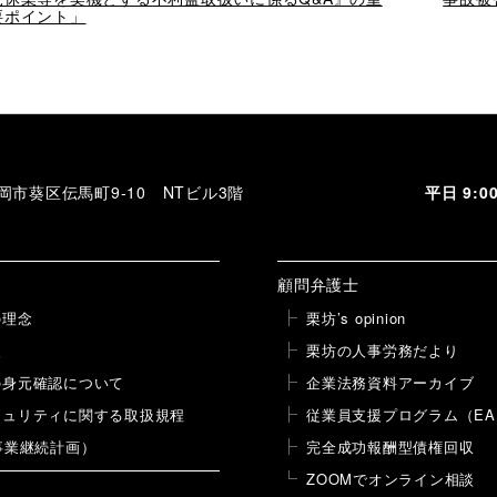
の
要ポイント」
投
投
稿
稿
 静岡市葵区伝馬町9-10 NTビル3階
平日 9:
顧問弁護士
の理念
栗坊’s opinion
報
栗坊の人事労務だより
の身元確認について
企業法務資料アーカイブ
キュリティに関する取扱規程
従業員支援プログラム（EA
事業継続計画）
完全成功報酬型債権回収
ZOOMでオンライン相談