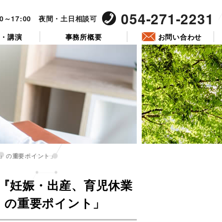
054-271-2231
00～17:00 夜間・土日相談可
ー・講演
事務所概要
お問い合わせ
A』の重要ポイント」
投
稿
！『妊娠・出産、育児休業
日:
』の重要ポイント」