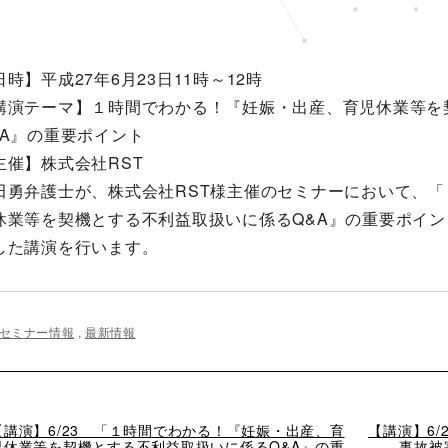
日時】平成27年6月23日11時～12時
講演テーマ】１時間でわかる！『妊娠・出産、育児休業等を
&A』の重要ポイント
主催】株式会社RST
田勇弁護士が、株式会社RST様主催のセミナーにおいて、
休業等を契機とする不利益取扱いに係るQ&A』の重要ポイ
した講演を行います。
セミナー情報
,
最新情報
過
【講演】6/23 「１時間でわかる！『妊娠・出産、育
次
【講演】6
去
児休業等を契機とする不利益取扱いに係るQ&A』の重
の
事故被