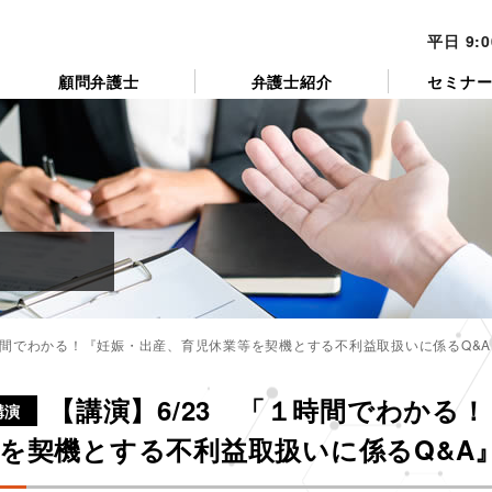
平日 9:
顧問弁護士
弁護士紹介
セミナ
１時間でわかる！『妊娠・出産、育児休業等を契機とする不利益取扱いに係るQ&
カ
テ
【講演】6/23 「１時間でわかる
ゴ
講演
リ
を契機とする不利益取扱いに係るQ&A
ー