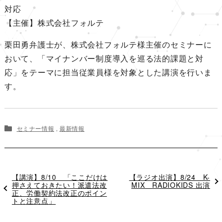
対応
【主催】株式会社フォルテ
栗田勇弁護士が、株式会社フォルテ様主催のセミナーに
おいて、「マイナンバー制度導入を巡る法的課題と対
応」をテーマに担当従業員様を対象とした講演を行いま
す。
セミナー情報
,
最新情報
過
【講演】8/10 「ここだけは
次
【ラジオ出演】8/24 K-
去
押さえておきたい！派遣法改
の
MIX RADIOKIDS 出演
の
正、労働契約法改正のポイン
投
投
トと注意点」
稿
稿