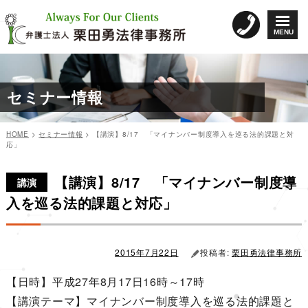
コ
ン
MENU
テ
ン
ツ
へ
セミナー情報
ス
キ
ッ
HOME
>
セミナー情報
>
【講演】8/17 「マイナンバー制度導入を巡る法的課題と対
プ
応」
カ
投
投
テ
稿
【講演】8/17 「マイナンバー制度導
稿
ゴ
日:
講演
リ
ナ
入を巡る法的課題と対応」
ー
ビ
ゲ
ー
2015年7月22日
投稿者:
栗田勇法律事務所
シ
【日時】平成27年8月17日16時～17時
ョ
【講演テーマ】マイナンバー制度導入を巡る法的課題と
ン