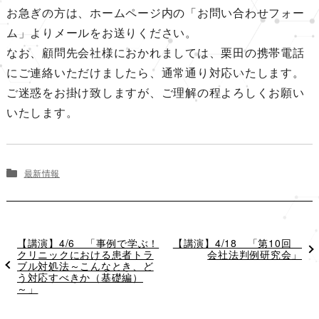
お急ぎの方は、ホームページ内の「お問い合わせフォー
ム」よりメールをお送りください。
なお、顧問先会社様におかれましては、栗田の携帯電話
にご連絡いただけましたら、通常通り対応いたします。
ご迷惑をお掛け致しますが、ご理解の程よろしくお願い
いたします。
最新情報
過
【講演】4/6 「事例で学ぶ！
次
【講演】4/18 「第10回
去
クリニックにおける患者トラ
の
会社法判例研究会」
の
ブル対処法～こんなとき、ど
投
投
う対応すべきか（基礎編）
稿
稿
～」