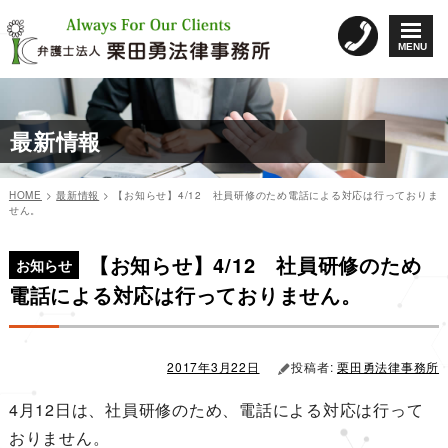
コ
ン
MENU
テ
ン
ツ
へ
最新情報
ス
キ
ッ
HOME
>
最新情報
>
【お知らせ】4/12 社員研修のため電話による対応は行っておりま
プ
せん。
カ
投
投
テ
稿
【お知らせ】4/12 社員研修のため
稿
ゴ
日:
お知らせ
リ
ナ
電話による対応は行っておりません。
ー
ビ
ゲ
ー
2017年3月22日
投稿者:
栗田勇法律事務所
シ
4月12日は、社員研修のため、電話による対応は行って
ョ
おりません。
ン