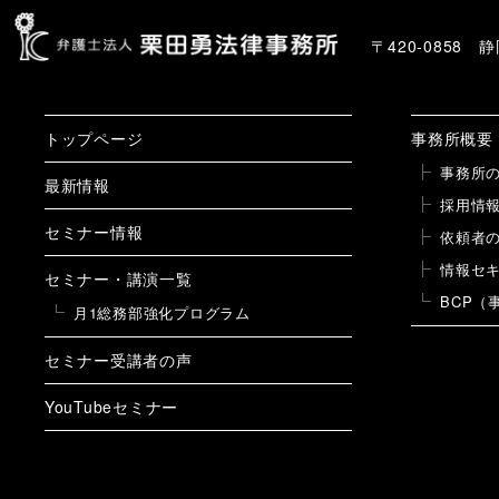
〒420-0858
トップページ
事務所概要
事務所
最新情報
採用情
セミナー情報
依頼者
情報セ
セミナー・講演一覧
BCP（
月1総務部強化プログラム
セミナー受講者の声
YouTubeセミナー