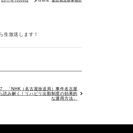
から生放送します！
/7 「NHK（名古屋放送局）事件名古屋
ら読み解く！リハビリ出勤制度の効果的
な運用方法」