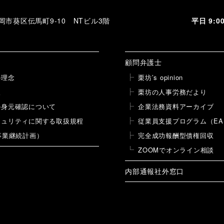
 静岡市葵区伝馬町9-10 NTビル3階
平日 9:
顧問弁護士
の理念
栗坊’s opinion
報
栗坊の人事労務だより
の身元確認について
企業法務資料アーカイブ
キュリティに関する取扱規程
従業員支援プログラム（EA
事業継続計画）
完全成功報酬型債権回収
ZOOMでオンライン相談
内部通報社外窓口