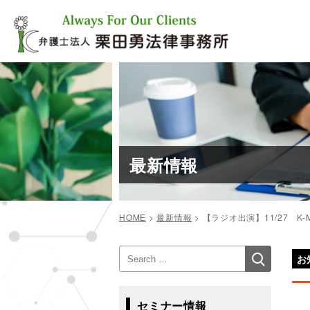
コ
ン
テ
ン
ツ
へ
ス
キ
ッ
プ
最新情報
HOME
>
最新情報
>
【ラジオ出演】11/27 K-M
投
検
検
稿
お
索
索:
ナ
ビ
セミナー情報