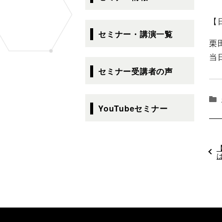
ゲ
ー
【
シ
セミナー・講演一覧
ョ
栗
ン
当
セミナー受講者の声
YouTubeセミナー