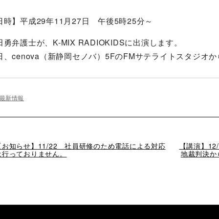
日時】平成29年11月27日 午後5時25分～
田勇弁護士が、K-MIX RADIOKIDSに出演します。
日、cenova（新静岡セノバ）5FのFMサテライトスタジオ
最新情報
過
【お知らせ】11/22 社員研修のため電話による対応
次
【講演】12
去
は行っておりません。
の
地裁判決か
の
投
投
稿
稿