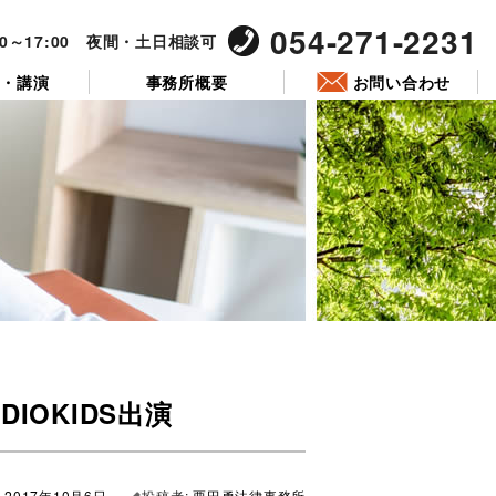
054-271-2231
00～17:00 夜間・土日相談可
ー・講演
事務所概要
お問い合わせ
投
稿
DIOKIDS出演
日:
2017年10月6日
投稿者:
栗田勇法律事務所