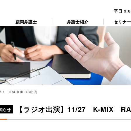
平日 9:
顧問弁護士
弁護士紹介
セミナ
IX RADIOKIDS出演
カ
テ
【ラジオ出演】11/27 K-MIX RA
ゴ
知らせ
リ
ー