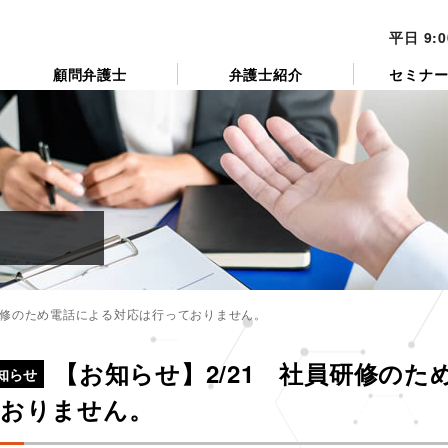
平日 9:
顧問弁護士
弁護士紹介
セミナ
員研修のため電話による対応は行っておりません。
カ
テ
【お知らせ】2/21 社員研修の
ゴ
知らせ
リ
おりません。
ー