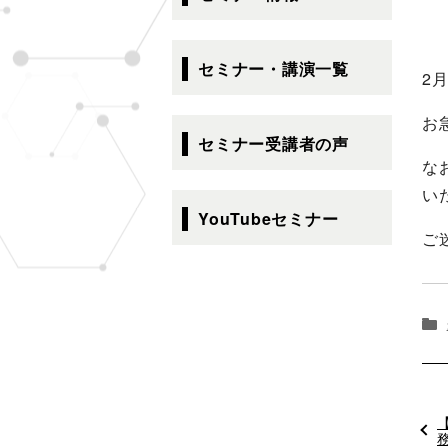
ゲ
ー
シ
セミナー・講演一覧
2
ョ
ン
お
セミナー受講者の声
な
い
YouTubeセミナー
ご