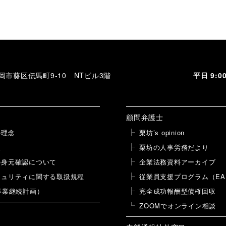
の
投
投
稿
稿
 静岡市葵区伝馬町9-10 NTビル3階
平日 9:
顧問弁護士
の理念
栗坊’s opinion
報
栗坊の人事労務だより
の身元確認について
企業法務資料アーカイブ
キュリティに関する取扱規程
従業員支援プログラム（EA
事業継続計画）
完全成功報酬型債権回収
ZOOMでオンライン相談