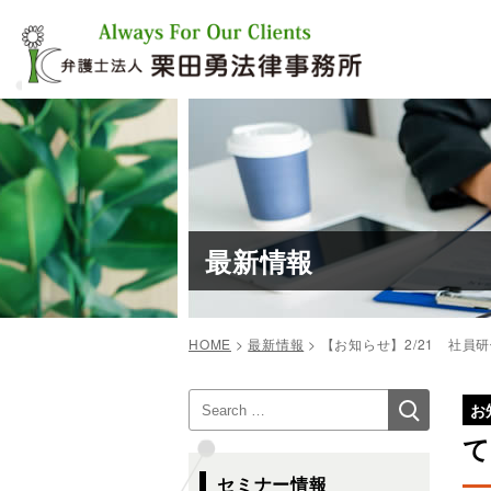
コ
ン
テ
ン
ツ
へ
ス
キ
ッ
プ
最新情報
HOME
>
最新情報
>
【お知らせ】2/21 社
投
検
検
稿
お
索
索:
ナ
て
ビ
セミナー情報