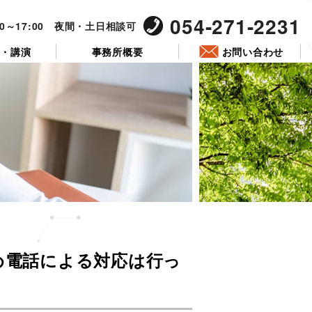
054-271-2231
00～17:00 夜間・土日相談可
ー・講演
事務所概要
お問い合わせ
投
稿
ため電話による対応は行っ
日: