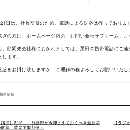
月21日は、社員研修のため、電話による対応は行っておりま
急ぎの方は、ホームページ内の「お問い合わせフォーム」よ
お、顧問先会社様におかれましては、栗田の携帯電話にご連
たします。
迷惑をお掛け致しますが、ご理解の程よろしくお願いいたし
最新情報
過
【講演】2/19 「総務部が今押さえておくべき最新労
次
【ラジオ出
去
務問題、重要労働判例」
の