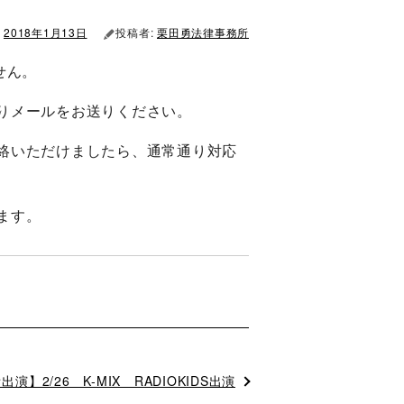
2018年1月13日
投稿者:
栗田勇法律事務所
せん。
りメールをお送りください。
絡いただけましたら、通常通り対応
ます。
演】2/26 K-MIX RADIOKIDS出演