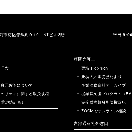
稿
 静岡市葵区伝馬町9-10 NTビル3階
平日 9:
顧問弁護士
の理念
栗坊’s opinion
報
栗坊の人事労務だより
の身元確認について
企業法務資料アーカイブ
キュリティに関する取扱規程
従業員支援プログラム（EA
事業継続計画）
完全成功報酬型債権回収
ZOOMでオンライン相談
内部通報社外窓口