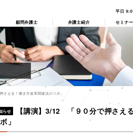
平日 9:
顧問弁護士
弁護士紹介
セミナ
分で押さえる！働き方改革関連法のツボ」
カ
テ
【講演】3/12 「９０分で押さ
ゴ
知らせ
リ
ボ」
ー