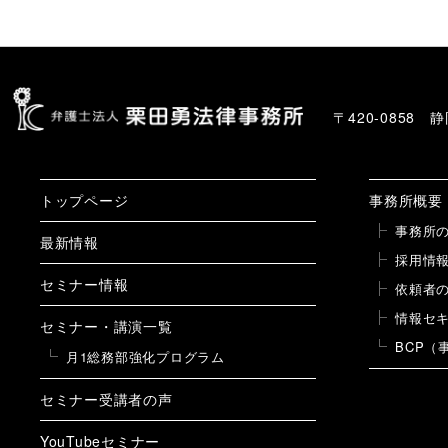
〒420-0858
トップページ
事務所概要
事務所
最新情報
採用情
セミナー情報
依頼者
情報セ
セミナー・講演一覧
BCP（
月1総務部強化プログラム
セミナー受講者の声
YouTubeセミナー