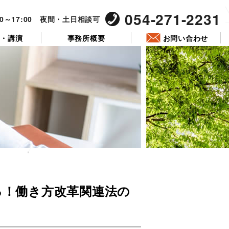
054-271-2231
00～17:00 夜間・土日相談可
ー・講演
事務所概要
お問い合わせ
投
稿
える！働き方改革関連法の
日: