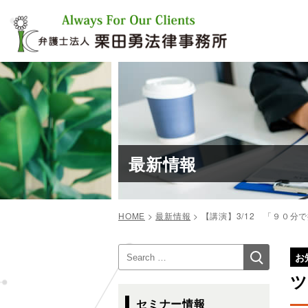
コ
ン
テ
ン
ツ
へ
ス
キ
ッ
プ
最新情報
HOME
>
最新情報
>
【講演】3/12 「９０
投
検
検
稿
お
索
索:
ナ
ツ
ビ
セミナー情報