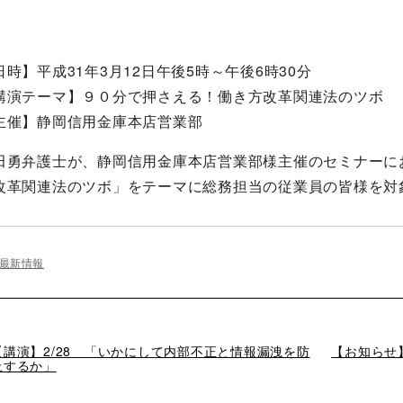
日時】平成31年3月12日午後5時～午後6時30分
講演テーマ】９０分で押さえる！働き方改革関連法のツボ
主催】静岡信用金庫本店営業部
田勇弁護士が、静岡信用金庫本店営業部様主催のセミナーに
改革関連法のツボ」をテーマに総務担当の従業員の皆様を対
最新情報
過
【講演】2/28 「いかにして内部不正と情報漏洩を防
次
【お知らせ
去
止するか」
の
の
投
投
稿