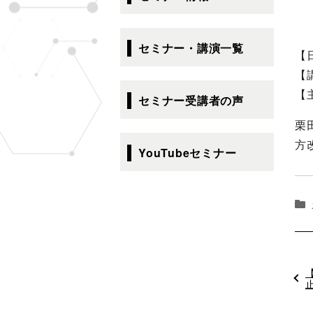
ゲ
ー
シ
セミナー・講演一覧
【
ョ
【
ン
【
セミナー受講者の声
栗
方
YouTubeセミナー