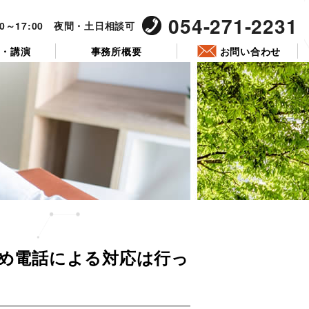
054-271-2231
00～17:00 夜間・土日相談可
ー・講演
事務所概要
お問い合わせ
投
稿
ため電話による対応は行っ
日: