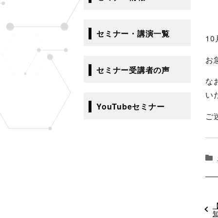
ゲ
ー
シ
セミナー・講演一覧
1
ョ
ン
お
セミナー受講者の声
な
い
YouTubeセミナー
ご