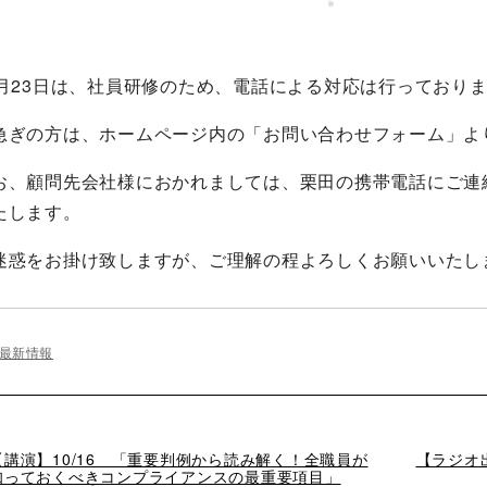
0月23日は、社員研修のため、電話による対応は行っており
急ぎの方は、ホームページ内の「お問い合わせフォーム」よ
お、顧問先会社様におかれましては、栗田の携帯電話にご連
たします。
迷惑をお掛け致しますが、ご理解の程よろしくお願いいたし
最新情報
過
【講演】10/16 「重要判例から読み解く！全職員が
次
【ラジオ出演
去
知っておくべきコンプライアンスの最重要項目」
の