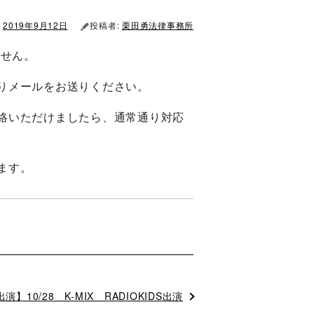
2019年9月12日
投稿者:
栗田勇法律事務所
ません。
りメールをお送りください。
絡いただけましたら、通常通り対応
ます。
】10/28 K-MIX RADIOKIDS出演