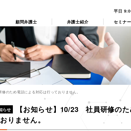
平日 9:
顧問弁護士
弁護士紹介
セミナ
員研修のため電話による対応は行っておりません。
カ
テ
【お知らせ】10/23 社員研修の
ゴ
知らせ
リ
おりません。
ー