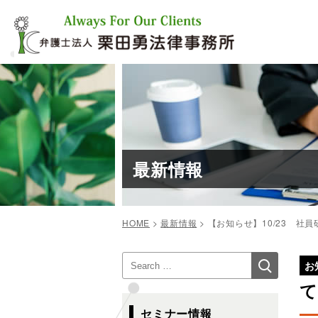
コ
ン
テ
ン
ツ
へ
ス
キ
ッ
プ
最新情報
HOME
>
最新情報
>
【お知らせ】10/23 社
投
検
検
稿
お
索
索:
ナ
て
ビ
セミナー情報