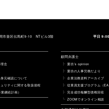
の
投
投
稿
稿
 静岡市葵区伝馬町9-10 NTビル3階
平日 9:
顧問弁護士
の理念
栗坊’s opinion
報
栗坊の人事労務だより
の身元確認について
企業法務資料アーカイブ
キュリティに関する取扱規程
従業員支援プログラム（EA
事業継続計画）
完全成功報酬型債権回収
ZOOMでオンライン相談