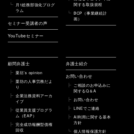
関する取扱規程
月1総務部強化プログ
ラム
BCP（事業継続計
画）
セミナー受講者の声
YouTubeセミナー
顧問弁護士
弁護士紹介
栗坊’s opinion
お問い合わせ
栗坊の人事労務だよ
ご相談のお申込みに
り
関するQ＆A
企業法務資料アーカ
お問い合わせ
イブ
LINEでご連絡
従業員支援プログラ
ム（EAP）
AI利用に関する基本
方針
完全成功報酬型債権
回収
個人情報保護方針