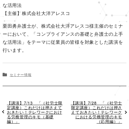
な活用法
【主催】株式会社大洋アレスコ
栗田勇弁護士が、株式会社大洋アレスコ様主催のセミナ
ーにおいて、「コンプライアンスの基礎と弁護士の上手
な活用法」をテーマに従業員の皆様を対象とした講演を
行います。
セミナー情報
過
【講演】7/13 「（社労士限
次
【講演】7/28 「（社労士
去
定講座）これだけは押さえて
の
限定講座）これだけは押さ
の
おきたい！テレワークにおけ
投
えておきたい！テレワーク
投
る労務管理のキモ（基礎
稿
における労務管理のキモ
稿
編）」
（応用編）」