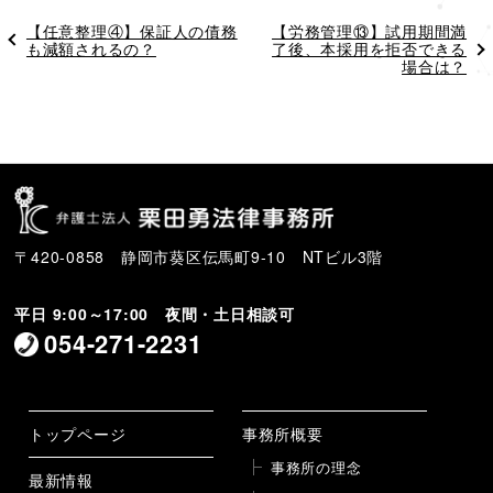
過
【任意整理④】保証人の債務
次
【労務管理⑬】試用期間満
去
も減額されるの？
の
了後、本採用を拒否できる
の
投
場合は？
投
稿
稿
〒420-0858 静岡市葵区伝馬町9-10 NTビル3階
平日 9:00～17:00 夜間・土日相談可
054-271-2231
トップページ
事務所概要
事務所の理念
最新情報