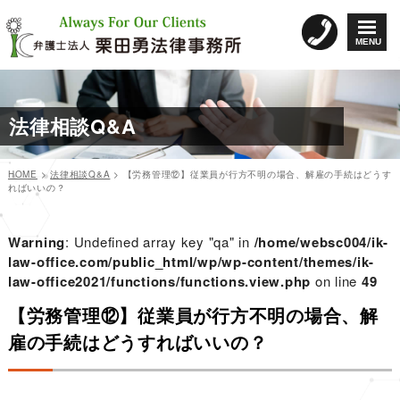
コ
ン
MENU
テ
ン
ツ
へ
法律相談Q&A
ス
キ
ッ
HOME
>
法律相談Q&A
>
【労務管理⑫】従業員が行方不明の場合、解雇の手続はどうす
プ
ればいいの？
カ
投
投
テ
稿
稿
ゴ
日:
Warning
: Undefined array key "qa" in
/home/websc004/ik-
リ
ナ
law-office.com/public_html/wp/wp-content/themes/ik-
ー
law-office2021/functions/functions.view.php
ビ
on line
49
ゲ
【労務管理⑫】従業員が行方不明の場合、解
ー
雇の手続はどうすればいいの？
シ
ョ
ン