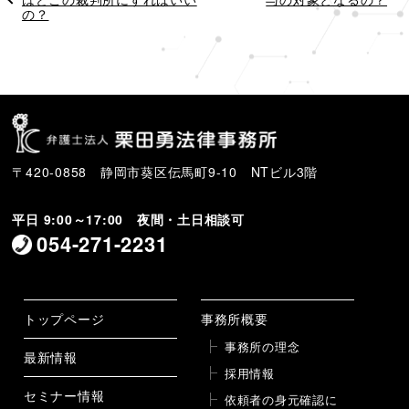
の
の？
投
投
稿
稿
〒420-0858 静岡市葵区伝馬町9-10 NTビル3階
平日 9:00～17:00 夜間・土日相談可
054-271-2231
トップページ
事務所概要
事務所の理念
最新情報
採用情報
セミナー情報
依頼者の身元確認に