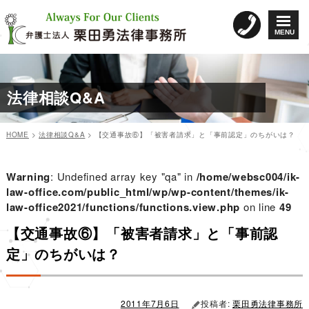
コ
ン
MENU
テ
ン
ツ
へ
法律相談Q&A
ス
キ
ッ
HOME
>
法律相談Q&A
>
【交通事故⑥】「被害者請求」と「事前認定」のちがいは？
プ
カ
投
投
テ
稿
稿
ゴ
日:
Warning
: Undefined array key "qa" in
/home/websc004/ik-
リ
ナ
law-office.com/public_html/wp/wp-content/themes/ik-
ー
law-office2021/functions/functions.view.php
ビ
on line
49
ゲ
【交通事故⑥】「被害者請求」と「事前認
ー
定」のちがいは？
シ
ョ
ン
2011年7月6日
投稿者:
栗田勇法律事務所