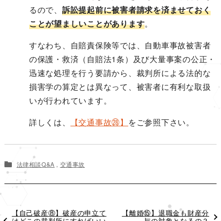
るので、
訴訟提起前に被害者請求を済ませておく
ことが望ましいことがあります
。
すなわち、自賠責保険等では、自動車事故被害者
の保護・救済（自賠法1条）及び大量事案の公正・
迅速な処理を行う要請から、裁判所による法的な
損害学の算定とは異なって、被害者に有利な取扱
いが行われています。
詳しくは、
【交通事故㉘】
をご参照下さい。
法律相談Q&A
,
交通事故
過
【自己破産⑧】破産の申立て
次
【離婚⑮】退職金も財産分
去
はどこの裁判所にすればいい
の
与の対象となるの？