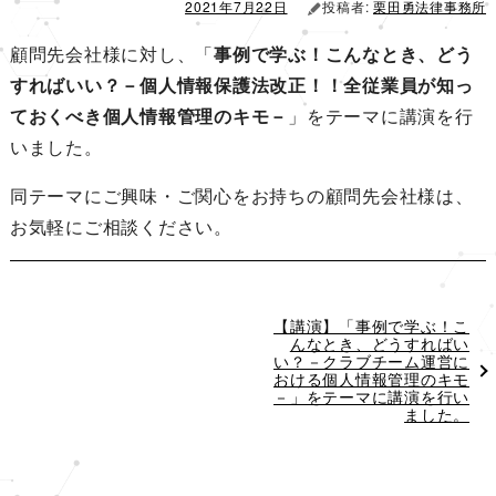
ン
2021年7月22日
投稿者:
栗田勇法律事務所
顧問先会社様に対し、「
事例で学ぶ！こんなとき、どう
すればいい？－個人情報保護法改正！！全従業員が知っ
ておくべき個人情報管理のキモ－
」をテーマに講演を行
いました。
同テーマにご興味・ご関心をお持ちの顧問先会社様は、
お気軽にご相談ください。
次
【講演】「事例で学ぶ！こ
の
んなとき、どうすればい
投
い？－クラブチーム運営に
稿
おける個人情報管理のキモ
－」をテーマに講演を行い
ました。