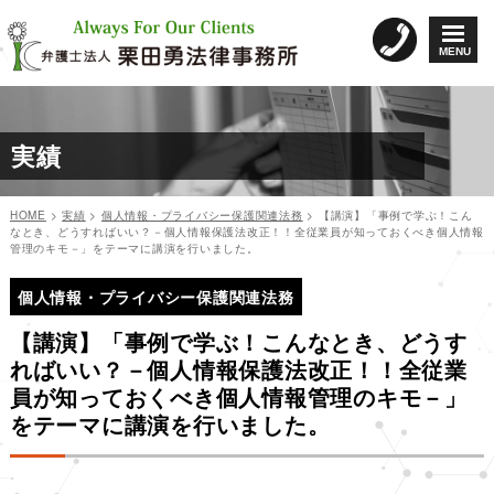
コ
ン
MENU
テ
ン
ツ
へ
実績
ス
キ
ッ
HOME
>
実績
>
個人情報・プライバシー保護関連法務
>
【講演】「事例で学ぶ！こん
プ
なとき、どうすればいい？－個人情報保護法改正！！全従業員が知っておくべき個人情報
管理のキモ－」をテーマに講演を行いました。
投
投
稿
個人情報・プライバシー保護関連法務
稿
日:
ナ
【講演】「事例で学ぶ！こんなとき、どうす
ビ
ればいい？－個人情報保護法改正！！全従業
ゲ
員が知っておくべき個人情報管理のキモ－」
ー
をテーマに講演を行いました。
シ
ョ